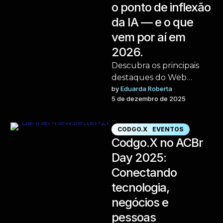
o ponto de inflexão
da IA — e o que
vem por aí em
2026.
Descubra os principais
destaques do Web
Summit 2025, incluindo a
by 
Eduarda Roberta
5 de dezembro de 2025
revolução dos Agentes
de IA, tendências de
design …
CODGO.X
EVENTOS
Codgo.X no ACBr
Day 2025:
Conectando
tecnologia,
negócios e
pessoas