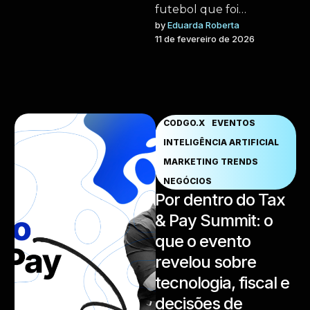
futebol que foi
desenvolvida pela
by 
Eduarda Roberta
11 de fevereiro de 2026
CodgoX.
CODGO.X
EVENTOS
INTELIGÊNCIA ARTIFICIAL
MARKETING TRENDS
NEGÓCIOS
Por dentro do Tax
& Pay Summit: o
que o evento
revelou sobre
tecnologia, fiscal e
decisões de