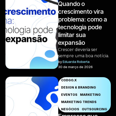
Quando o
crescimento vira
problema: como a
tecnologia pode
limitar sua
expansão
Crescer deveria ser
sempre uma boa notícia.
by 
Eduarda Roberta
30 de março de 2026
CODGO.X
DESIGN & BRANDING
EVENTOS
MARKETING
MARKETING TRENDS
NEGÓCIOS
OUTSOURCING