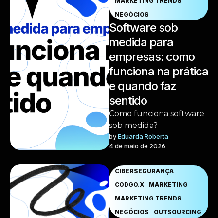
MARKETING TRENDS
NEGÓCIOS
Software sob
medida para
empresas: como
funciona na prática
e quando faz
sentido
Como funciona software
sob medida?
by 
Eduarda Roberta
4 de maio de 2026
CIBERSEGURANÇA
CODGO.X
MARKETING
MARKETING TRENDS
NEGÓCIOS
OUTSOURCING