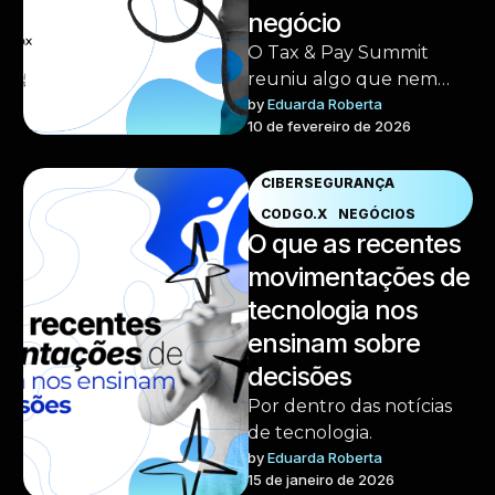
negócio
O Tax & Pay Summit
reuniu algo que nem
sempre acontece no
by 
Eduarda Roberta
10 de fevereiro de 2026
mesmo espaço: fiscal,
tecnologia, pagamentos
e …
CIBERSEGURANÇA
CODGO.X
NEGÓCIOS
O que as recentes
movimentações de
tecnologia nos
ensinam sobre
decisões
Por dentro das notícias
de tecnologia.
by 
Eduarda Roberta
15 de janeiro de 2026