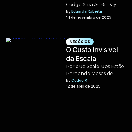
Codgo.X na ACBr Day.
by 
Eduarda Roberta
14 de novembro de 2025
NEGÓCIOS
O Custo Invisível
da Escala
Por que Scale-ups Estão
Perdendo Meses de
Execução com Squads
by 
Codgo.X
12 de abril de 2025
Engessados