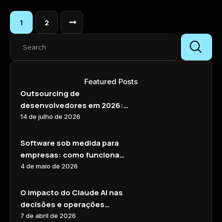
1
2
Featured Posts
Outsourcing de
desenvolvedores em 2026:
quando contratar
14 de julho de 2026
internamente deixa de ser o
caminho mais eficiente
Software sob medida para
empresas: como funciona
na prática e quando faz
4 de maio de 2026
sentido
O impacto do Claude AI nas
decisões e operações
empresariais
7 de abril de 2026